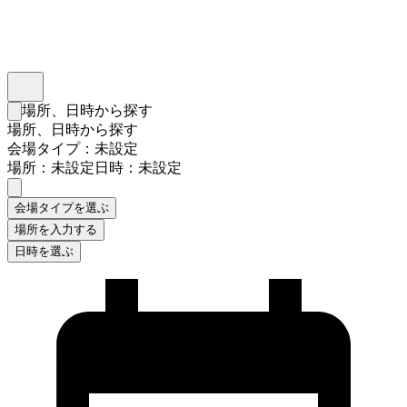
インスタベース
メニュー
場所、日時から探す
検索フォームを閉じる
場所、日時から探す
会場タイプ：未設定
場所：未設定
日時：未設定
会場タイプを選ぶ
場所を入力する
日時を選ぶ