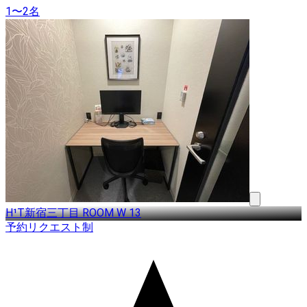
1〜2名
H¹T新宿三丁目 ROOM W 13
予約リクエスト制