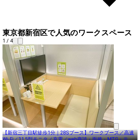
東京都新宿区で人気のワークスペース
1 / 4
【新宿三丁目駅徒歩1分｜28Sブース】ワークブース／高速
Wi-Fi／31.5型モニタ／充電／web商談・面接・MTG・テ
…