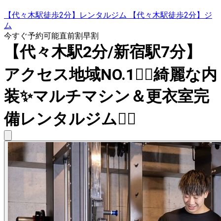
【代々木駅徒歩2分】レンタルジム 【代々木駅徒歩2分】ジ
ム
今すぐ予約可能
直前割
早割
【代々木駅2分/新宿駅7分】
アクセス地域NO.1🚶‍♂️綺麗な内
装✨マルチマシン＆更衣室完
備レンタルジム🏋️‍♂️