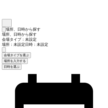
インスタベース
メニュー
場所、日時から探す
検索フォームを閉じる
場所、日時から探す
会場タイプ：未設定
場所：未設定
日時：未設定
会場タイプを選ぶ
場所を入力する
日時を選ぶ