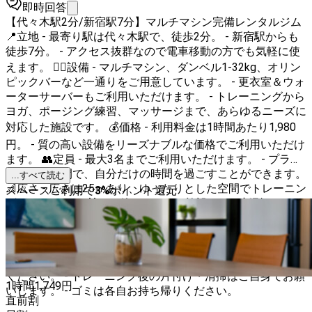
即時回答
【代々木駅2分/新宿駅7分】マルチマシン完備レンタルジム
📍立地 - 最寄り駅は代々木駅で、徒歩2分。 - 新宿駅からも
徒歩7分。 - アクセス抜群なので電車移動の方でも気軽に使
えます。 🏋️‍♀️設備 - マルチマシン、ダンベル1-32kg、オリン
ピックバーなど一通りをご用意しています。 - 更衣室＆ウォ
ーターサーバーもご利用いただけます。 - トレーニングから
ヨガ、ポージング練習、マッサージまで、あらゆるニーズに
対応した施設です。 💰価格 - 利用料金は1時間あたり1,980
円。 - 質の高い設備をリーズナブルな価格でご利用いただけ
ます。 👥定員 - 最大3名までご利用いただけます。 - プライ
ベートな空間で、自分だけの時間を過ごすことができます。
...すべて読む
📐広さ - 広さは25㎡あり、ゆったりとした空間でトレーニン
スペースご利用で
3
%
ポイント還元
グができます。 🎁その他 - こちらの施設では、新型コロナ
ウイルス対策として、除菌・清掃を徹底して行っておりま
す。 - またスタッフはお客様の安全と快適な利用を第一に考
え、丁寧なサポートを提供しています。 💡ご利用にあたっ
ての注意点 - ご利用の際は、ウエイト器具の扱いに注意して
ください。 - トレーニング後の片付け・清掃はご自身でお願
1時間
1,749
円
いします。 - ゴミは各自お持ち帰りください。
直前割