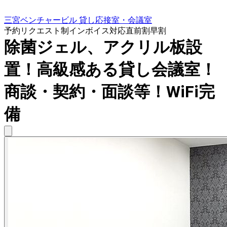
三宮ベンチャービル 貸し応接室・会議室
予約リクエスト制
インボイス対応
直前割
早割
除菌ジェル、アクリル板設
置！高級感ある貸し会議室！
商談・契約・面談等！WiFi完
備