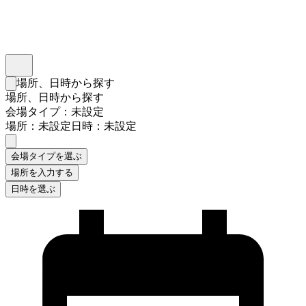
インスタベース
メニュー
場所、日時から探す
検索フォームを閉じる
場所、日時から探す
会場タイプ：未設定
場所：未設定
日時：未設定
会場タイプを選ぶ
場所を入力する
日時を選ぶ