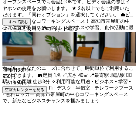
オープンスペースでも会話はOKです。ビデオ会議の際はイ
ヤホンの使用をお願いします。 ★ 2名以上でもご利用いた
だけます。「同行オプション」を選択してください。 💼ビ
ジネスに最適なコワーキングスペース！ 高知市帯屋町の中
...すべて読む
心に位置する当スペースは、ビジネスや学習、創作活動に最
スペースご利用で
3
%
ポイント還元
適な環境を提供します。広々とした40㎡のスペースで、あ
なたのアイデアを広げましょう！ 🚶‍♂️アクセス抜群！ 帯屋町
商店街の中にあるのでドーミーインやひろめ市場へも数分で
行けます。 コンビニ・カフェなども近隣にございます。 💰
リーズナブルな価格設定 1時間500円からと、とてもリーズ
ナブル。あなたのニーズに合わせて、時間単位で利用するこ
1時間
138
円〜
とができます。 👥定員 1名 📏広さ 40㎡ 📍最寄駅 堀詰駅 🚶‍♀️
550
円
駅からの距離 徒歩3分 🔹利用可能な用途 - ビジネス - 学習 -
1日
1,650
円
創作活動 🔹設備 - Wi-Fi - デスク - 半個室 - テレワークブース
空室カレンダーを見る
- 無料ロッカー 高知市帯屋町の中心コワーキングスペース
で、新たなビジネスチャンスを掴みましょう！