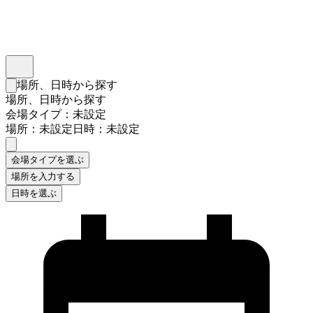
インスタベース
メニュー
場所、日時から探す
検索フォームを閉じる
場所、日時から探す
会場タイプ：未設定
場所：未設定
日時：未設定
会場タイプを選ぶ
場所を入力する
日時を選ぶ