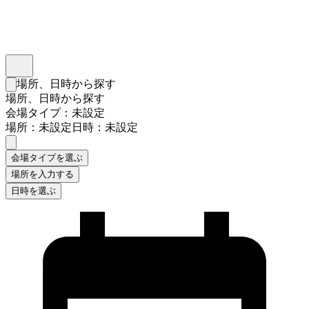
インスタベース
メニュー
場所、日時から探す
検索フォームを閉じる
場所、日時から探す
会場タイプ：未設定
場所：未設定
日時：未設定
会場タイプを選ぶ
場所を入力する
日時を選ぶ