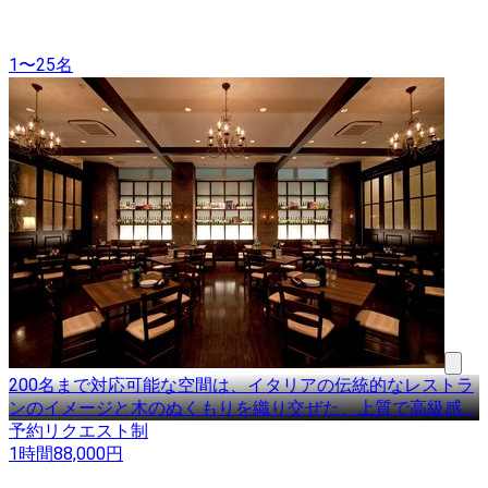
1〜25名
200名まで対応可能な空間は、イタリアの伝統的なレストラ
ンのイメージと木のぬくもりを織り交ぜた、上質で高級感
…
予約リクエスト制
1時間
88,000
円