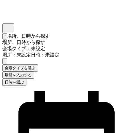
インスタベース
メニュー
場所、日時から探す
検索フォームを閉じる
場所、日時から探す
会場タイプ：未設定
場所：未設定
日時：未設定
会場タイプを選ぶ
場所を入力する
日時を選ぶ