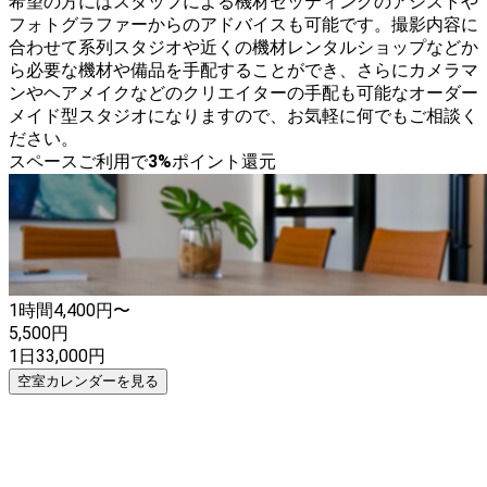
希望の方にはスタッフによる機材セッティングのアシストや
フォトグラファーからのアドバイスも可能です。撮影内容に
合わせて系列スタジオや近くの機材レンタルショップなどか
ら必要な機材や備品を手配することができ、さらにカメラマ
ンやヘアメイクなどのクリエイターの手配も可能なオーダー
メイド型スタジオになりますので、お気軽に何でもご相談く
ださい。
スペースご利用で
3
%
ポイント還元
1時間
4,400
円〜
5,500
円
1日
33,000
円
空室カレンダーを見る