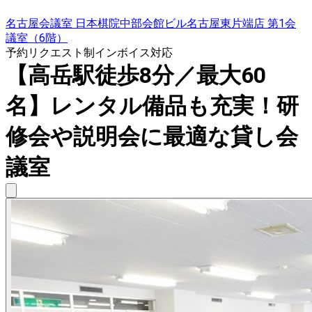
名古屋会議室 日本棋院中部会館ビル名古屋東片端店 第1会
議室（6階）
予約リクエスト制
インボイス対応
【高岳駅徒歩8分／最大60
名】レンタル備品も充実！研
修会や説明会に最適な貸し会
議室