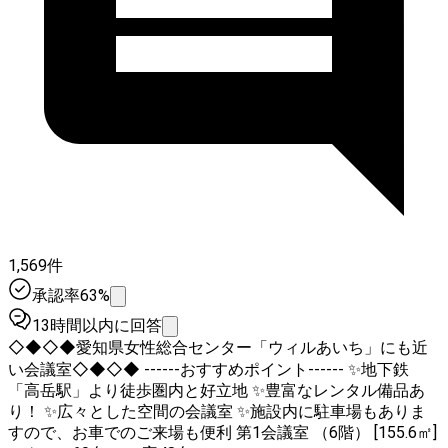
1,569件
承認率63%
13時間以内に回答
◇◆◇◆愛知県女性総合センター「ウィルあいち」にも近
い会議室◇◆◇◆ ------おすすめポイント------ ✨地下鉄
「高岳駅」より徒歩圏内と好立地 ✨豊富なレンタル備品あ
り！ ✨広々とした空間の会議室 ✨施設内に駐車場もありま
すので、お車でのご来場も便利 第1会議室 （6階） [155.6㎡]