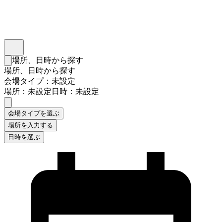
インスタベース
メニュー
場所、日時から探す
検索フォームを閉じる
場所、日時から探す
会場タイプ：未設定
場所：未設定
日時：未設定
会場タイプを選ぶ
場所を入力する
日時を選ぶ