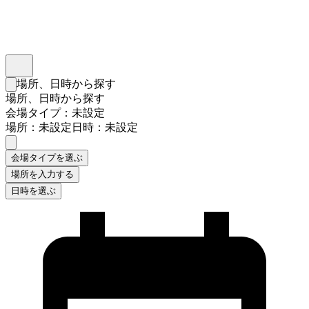
インスタベース
メニュー
場所、日時から探す
検索フォームを閉じる
場所、日時から探す
会場タイプ：未設定
場所：未設定
日時：未設定
会場タイプを選ぶ
場所を入力する
日時を選ぶ