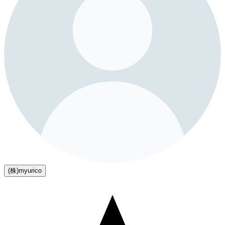
(株)myurico