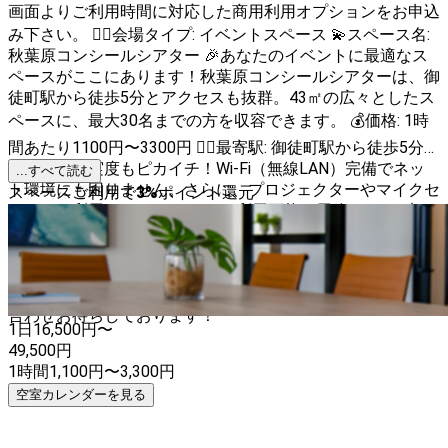
画面よりご利用時間に対応した商用利用オプションをお申込
み下さい。 💁‍♀️会場タイプ: イベントスペース 💫スペース名:
秋葉原コンシールシアター 🎉あなたのイベントに最適なス
ペースがここにあります！秋葉原コンシールシアターは、御
徒町駅から徒歩5分とアクセスも抜群。43㎡の広々としたス
ペースに、最大30名までの方を収容できます。 💰価格: 1時
間あたり1100円〜3300円 🚶‍♂️最寄駅: 御徒町駅から徒歩5分
🔔設備の充実度もピカイチ！Wi-Fi（無線LAN）完備でネッ
...すべて読む
ト環境にも困りません。さらに、プロジェクターやマイクセ
スペースご利用で
3
%
ポイント還元
ットもご利用いただけます。 🔹利用可能な用途: - ライブイ
ベント - オフ会 - ワークショップ - セミナー - 朗読会 - 舞台 -
クリエイティブなイベント - パーティー等 🔸設備: - Wi-
Fi（無線LAN） - プロジェクター - マイクセット 🌈秋葉原コ
ンシールシアターで素敵な時間をお過ごしください。お問い
合わせお待ちしております！
1日
16,500
円〜
49,500
円
1時間
1,100
円
〜
3,300
円
空室カレンダーを見る