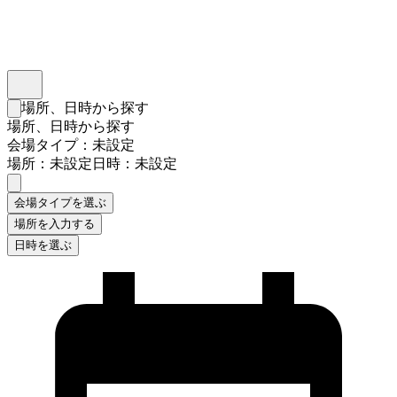
インスタベース
メニュー
場所、日時から探す
検索フォームを閉じる
場所、日時から探す
会場タイプ：未設定
場所：未設定
日時：未設定
会場タイプを選ぶ
場所を入力する
日時を選ぶ