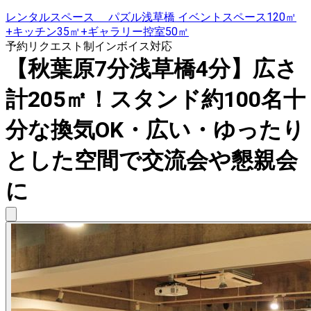
レンタルスペース パズル浅草橋 イベントスペース120㎡
+キッチン35㎡+ギャラリー控室50㎡
予約リクエスト制
インボイス対応
【秋葉原7分浅草橋4分】広さ
計205㎡！スタンド約100名十
分な換気OK・広い・ゆったり
とした空間で交流会や懇親会
に