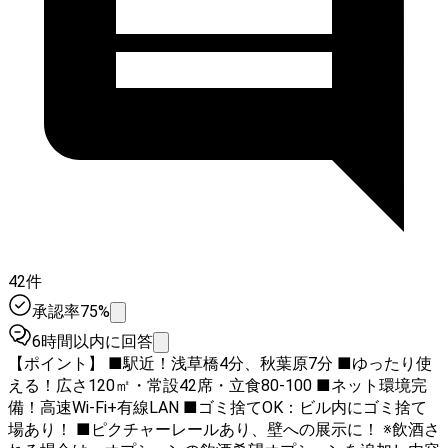
42件
承認率75%
6時間以内に回答
【ポイント】 ■駅近！浅草橋4分、秋葉原7分 ■ゆったり使
える！広さ120㎡・常設42席・立食80-100 ■ネット環境完
備！高速Wi-Fi+有線LAN ■ゴミ捨てOK：ビル内にゴミ捨て
場あり！ ■ピクチャーレールあり、壁への展示に！ ※飲酒さ