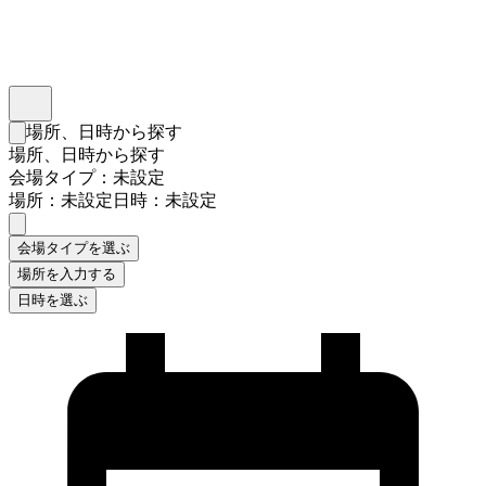
インスタベース
メニュー
場所、日時から探す
検索フォームを閉じる
場所、日時から探す
会場タイプ：未設定
場所：未設定
日時：未設定
会場タイプを選ぶ
場所を入力する
日時を選ぶ