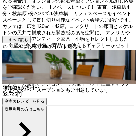
れる場合は、オプションの飲酒希望オプションを追加し内容
をご確認ください。 【スペースについて】 東京、浅草橋4
分・秋葉原7分のパズル浅草橋 カフェスペースをイベント
スペースとして貸し切り可能なイベント会場のご紹介です。
カフェは、広さ120㎡・42席。コンクリートの床面とスケル
トンの天井で構成された開放感のある空間に、 アメリカや
ヨーロッパのアンティーク家具・小物をセレクトしました
...すべて読む
。 白壁でどんな作品・商品でも映えるギャラリーがセット
スペースご利用で
3
%
ポイント還元
となっております。 ワークショップやビジネスからパーテ
ィー、展示会まで、幅広くご利用いただけるマルチなスペー
スです。 壁の1面が大きな窓のため、十分な換気が可能で
す。大型加湿器もご用意しております。 最適な高速回線
（Wi-Fi、有線LAN）、電源は計16回路、音響機器・プロジ
ェクターの設備オプション、 その他イベント控室やキッチ
1時間
26,675
円〜
ンなどのスペースオプションもご用意しています。
32,725
円
空室カレンダーを見る
定期利用の方はこちら