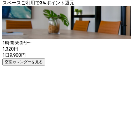
スペースご利用で
3
%
ポイント還元
1時間
550
円〜
1,320
円
1日
9,900
円
空室カレンダーを見る