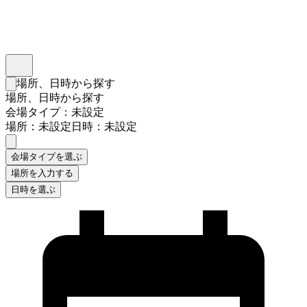
インスタベース
メニュー
場所、日時から探す
検索フォームを閉じる
場所、日時から探す
会場タイプ：未設定
場所：未設定
日時：未設定
会場タイプを選ぶ
場所を入力する
日時を選ぶ