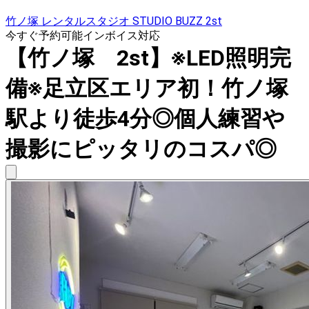
竹ノ塚 レンタルスタジオ STUDIO BUZZ 2st
今すぐ予約可能
インボイス対応
【竹ノ塚 2st】※LED照明完
備※足立区エリア初！竹ノ塚
駅より徒歩4分◎個人練習や
撮影にピッタリのコスパ◎