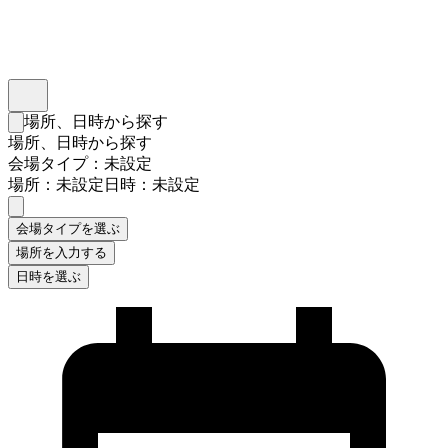
インスタベース
メニュー
場所、日時から探す
検索フォームを閉じる
場所、日時から探す
会場タイプ：未設定
場所：未設定
日時：未設定
会場タイプを選ぶ
場所を入力する
日時を選ぶ