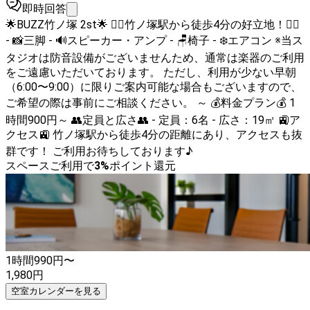
即時回答
🌟BUZZ竹ノ塚 2st🌟 🚶‍♂️竹ノ塚駅から徒歩4分の好立地！🚶‍♀️
- 📸三脚 - 🔊スピーカー・アンプ - 🪑椅子 - ❄️エアコン ※当ス
タジオは防音設備がございませんため、通常は楽器のご利用
をご遠慮いただいております。 ただし、利用が少ない早朝
（6:00〜9:00）に限りご案内可能な場合もございますので、
ご希望の際は事前にご相談ください。 ～ 💰料金プラン💰 1
時間900円～ 👥定員と広さ👥 - 定員：6名 - 広さ：19㎡ 🚉ア
クセス🚉 竹ノ塚駅から徒歩4分の距離にあり、アクセスも抜
群です！ ご利用お待ちしております♪
スペースご利用で
3
%
ポイント還元
1時間
990
円〜
1,980
円
空室カレンダーを見る