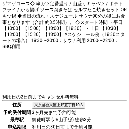
ゲアゲコース◇ 串カツ定番盛り / 山盛りキャベツ / ポテト
フライ / から揚げ ソース焼きそば セルフたこ焼きセット OR
もつ鍋 ◆当日の流れ・スケジュール サウナ90分の後にお食
事となります（合計 約3.5時間）。 ◇スタート時間 ・平日
【10:00】【15:00】【18:00】【18:30】 ・土日 【10:30】
【13:00】【15:30】【18:00】 ※スケジュール例（18:30スタ
ートの場合） 18:30〜20:00：サウナ利用 20:00〜22:00：
BBQ利用
利用日の2日前までキャンセル料無料
住所
東京都
台東区
上野五丁目10-6
予約受付期間
3ヶ月先まで予約可能
最寄駅
御徒町駅 (JR山手線) 徒歩3分
申込期限
利用日の30日前まで予約可能