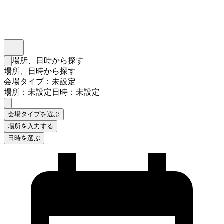
インスタベース
メニュー
場所、日時から探す
検索フォームを閉じる
場所、日時から探す
会場タイプ：未設定
場所：未設定
日時：未設定
会場タイプを選ぶ
場所を入力する
日時を選ぶ