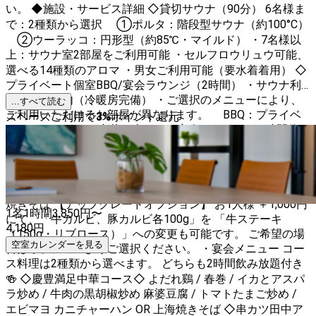
い。 ◆施設・サービス詳細 ◇貸切サウナ（90分） 6名様ま
で：2種類から選択 ①ポルタ：階段型サウナ（約100°C）
②ウーラッコ：円形型（約85℃・マイルド） ・7名様以
上：サウナ室2部屋をご利用可能 ・セルフロウリュウ可能、
選べる14種類のアロマ ・男女ご利用可能（要水着着用） ◇
プライベート個室BBQ/宴会ラウンジ（2時間） ・サウナ利
用後にご案内（冷暖房完備） ・ご選択のメニューにより、
...すべて読む
ご利用いただけるお部屋が異なります。 BBQ：プライベ
スペースご利用で
3
%
ポイント還元
ートBBQルーム 中華・串カツ：宴会ラウンジ ・2時間飲み
放題付き (ビール・ウイスキー・サワー・ワイン・カクテ
ル・ソフトドリンク) ◆BBQ・宴会メニュー BBQメニュー 以
下のメニューが「1名様分」として含まれます。 ・牛カルビ
100g / 豚カルビ 100g ・フランクフルト 1本 ・カット野菜 /
焼きそば 【アップグレードオプション】 お1人様 ＋1,000円
1名
1時間
3,850
円〜
にて、「牛カルビ、豚カルビ各100g」を 「牛ステーキ
4,180
円
（150g・リブロース）」への変更も可能です。 ご希望の場
空室カレンダーを見る
合はオプションよりご選択ください。 ・宴会メニュー コー
ス料理は2種類から選べます。 どちらも2時間飲み放題付き
🍻 ◇慶豊満足中華コース◇ よだれ鷄 / 春巻 / イカとアスパ
ラ炒め / 牛肉の黒胡椒炒め 麻婆豆腐 / トマトたまご炒め /
エビマヨ カニチャーハン OR 上海焼きそば ◇串カツ田中ア