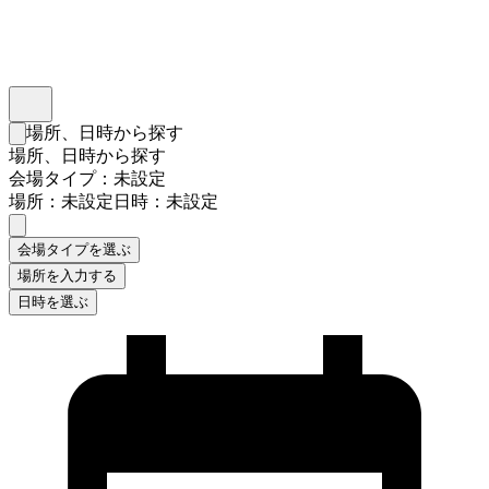
インスタベース
メニュー
場所、日時から探す
検索フォームを閉じる
場所、日時から探す
会場タイプ：未設定
場所：未設定
日時：未設定
会場タイプを選ぶ
場所を入力する
日時を選ぶ