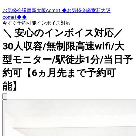
お気軽会議室新大阪comet ◆お気軽会議室新大阪
comet◆◆
今すぐ予約可能
インボイス対応
＼ 安心のインボイス対応／
30人収容/無制限高速wifi/大
型モニター/駅徒歩1分/当日予
約可【6ヵ月先まで予約可
能】