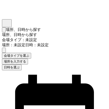
インスタベース
メニュー
場所、日時から探す
検索フォームを閉じる
場所、日時から探す
会場タイプ：未設定
場所：未設定
日時：未設定
会場タイプを選ぶ
場所を入力する
日時を選ぶ