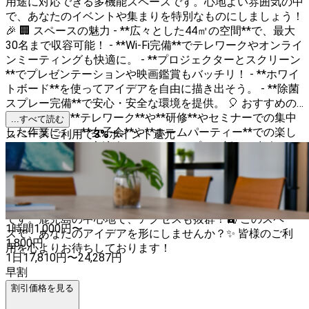
用途に対応できる多機能スペースです。心地よい雰囲気の中
で、あなたのイベントや集まりを特別なものにしましょう！
🎉 🏢 スペースの魅力 - **広々とした44㎡の空間**で、最大
30名まで収容可能！ - **Wi-Fi完備**でテレワークやオンライ
ンミーティングも快適に。 - **プロジェクターとスクリーン
**でプレゼンテーションや映画鑑賞もバッチリ！ - **ホワイ
トボード**を使ってアイデアを自由に描き出そう。 - **除菌
スプレー完備**で安心・安全な環境を提供。 🎈 おすすめの
利用シーン - **テレワーク**や**研修**やセミナーでの集中
...すべて読む
した作業に。 - **女子会**や**ホームパーティー**での楽し
スペースご利用で
3
%
ポイント還元
いひととき。 - **交流会・ミートアップ**で新しい出会い
を。 - **スタジオ撮影**や**インタビュー・取材**でのプロ
フェッショナルな撮影に。 - **ワークショップやマルシェ**
でのクリエイティブな活動に。 🚶 アクセス抜群 天文館通駅
から徒歩3分という便利な立地で、参加者の集合もスムーズ
です。鹿児島の中心地で、アクセスも抜群！🚉 このスペー
1時間
1,000
円〜
スで、あなたのアイデアを形にしませんか？✨ 皆様のご利
1,800
円
用を心よりお待ちしております！
1日
17,810
円
〜
24,287
円
早割
割引価格を見る