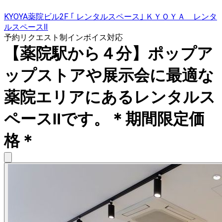
KYOYA薬院ビル2F ｢ レンタルスペース｣ ＫＹＯＹＡ レンタ
ルスペースⅡ
予約リクエスト制
インボイス対応
【薬院駅から４分】ポップア
ップストアや展示会に最適な
薬院エリアにあるレンタルス
ペースⅡです。＊期間限定価
格＊