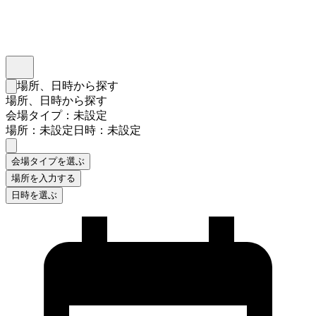
インスタベース
メニュー
場所、日時から探す
検索フォームを閉じる
場所、日時から探す
会場タイプ：未設定
場所：未設定
日時：未設定
会場タイプを選ぶ
場所を入力する
日時を選ぶ