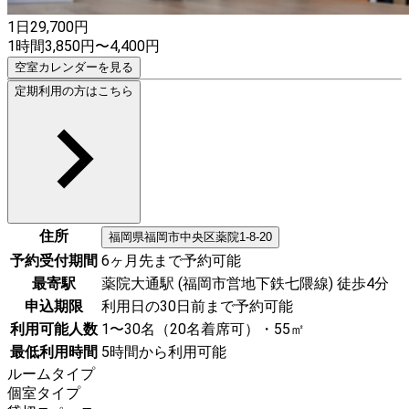
1日
29,700
円
1時間
3,850
円
〜
4,400
円
空室カレンダーを見る
定期利用の方はこちら
住所
福岡県
福岡市中央区
薬院1-8-20
予約受付期間
6ヶ月先まで予約可能
最寄駅
薬院大通駅 (福岡市営地下鉄七隈線) 徒歩4分
申込期限
利用日の30日前まで予約可能
利用可能人数
1〜30名（20名着席可）・55㎡
最低利用時間
5時間から利用可能
ルームタイプ
個室タイプ