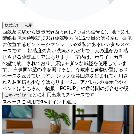
株式会社 京屋
西鉄薬院駅から徒歩5分(西方向に2つ目の信号右)、地下鉄七
隈線薬院大通駅徒歩3分(薬院駅方向に2つ目の信号左)。 薬院
に位置するビンテージマンションの2階にあるレンタルスペ
ースです。 好感度の高い洗練された街で、人の温かみを感
じさせる薬院エリアにあります。 室内は、ホワイトカラー
の壁で統一されており、床はモダンな絨毯を使用していま
す。 左側面の壁の扉を開けると、冷蔵庫と荷物が置けるス
ペースを設けています。 シックな雰囲気を好まれて利用さ
れるお客様も少なくはありません。 アパレルの展示会やイ
ベントはもちろん、物販「POPUP」や数時間の打合せや説
明会、 会議などに利用出来るスペースです。
...すべて読む
スペースご利用で
3
%
ポイント還元