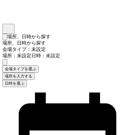
インスタベース
メニュー
場所、日時から探す
検索フォームを閉じる
場所、日時から探す
会場タイプ：未設定
場所：未設定
日時：未設定
会場タイプを選ぶ
場所を入力する
日時を選ぶ