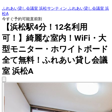
ふれあい貸し会議室 浜松サンティン ふれあい貸し会議室 浜
松A
今すぐ予約可能
直前割
【浜松駅4分！12名利用
可！】綺麗な室内！WiFi・大
型モニター・ホワイトボード
全て無料！ふれあい貸し会議
室 浜松A