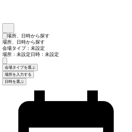
インスタベース
メニュー
場所、日時から探す
検索フォームを閉じる
場所、日時から探す
会場タイプ：未設定
場所：未設定
日時：未設定
会場タイプを選ぶ
場所を入力する
日時を選ぶ