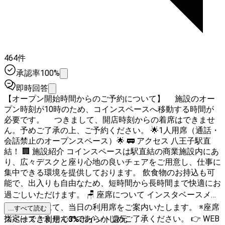
464件
承認率100%
即時回答
【オープン開始時間からのご予約について】 施設のオー
プン時刻が10時のため、コインスペースへ移動する時間が
必要です。 つきまして、開店時刻からの着席はできませ
ん。予めご了承の上、ご予約ください。 🌟1人用席（通話・
会話禁止のオープンスペース）🌟 🚃 アクセス 八王子駅直
結！ 🏢 施設紹介 コインスペースは駅直結の商業施設内にあ
り、広々デスクと座り心地の良いチェアをご用意し、仕事に
集中できる環境を提供しております。 飲食物のお持込も可
能で、出入りも自由なため、短時間から長時間まで快適にお
過ごしいただけます。 🪑 座席について インスタベースメッ
セージ機能にて、当日の利用席をご案内いたします。 ※座席
...すべて読む
指定はできませんのであらかじめご了承ください。 👉 WEB
スペースご利用で
3
%
ポイント還元