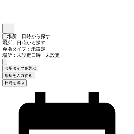
インスタベース
メニュー
場所、日時から探す
検索フォームを閉じる
場所、日時から探す
会場タイプ：未設定
場所：未設定
日時：未設定
会場タイプを選ぶ
場所を入力する
日時を選ぶ