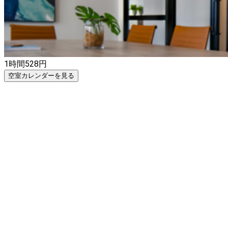
会議・電話について 座席でのWEB会議、お電話はご利用い
ただけません。
1時間
528
円
空室カレンダーを見る