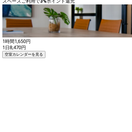
スペースご利用で
3
%
ポイント還元
1時間
1,650
円
1日
8,470
円
空室カレンダーを見る