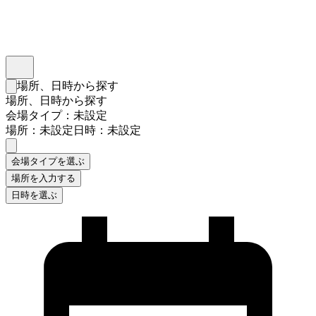
インスタベース
メニュー
場所、日時から探す
検索フォームを閉じる
場所、日時から探す
会場タイプ：未設定
場所：未設定
日時：未設定
会場タイプを選ぶ
場所を入力する
日時を選ぶ