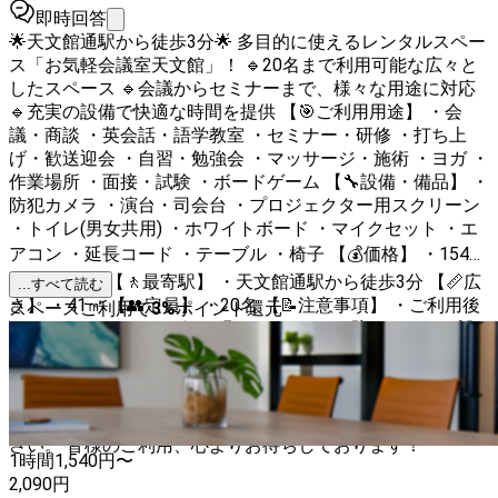
即時回答
🌟天文館通駅から徒歩3分🌟 多目的に使えるレンタルスペー
ス「お気軽会議室天文館」！ 🔹20名まで利用可能な広々と
したスペース 🔹会議からセミナーまで、様々な用途に対応
🔹充実の設備で快適な時間を提供 【🎯ご利用用途】 ・会
議・商談 ・英会話・語学教室 ・セミナー・研修 ・打ち上
げ・歓送迎会 ・自習・勉強会 ・マッサージ・施術 ・ヨガ ・
作業場所 ・面接・試験 ・ボードゲーム 【🔧設備・備品】 ・
防犯カメラ ・演台・司会台 ・プロジェクター用スクリーン
・トイレ(男女共用) ・ホワイトボード ・マイクセット ・エ
アコン ・延長コード ・テーブル ・椅子 【💰価格】 ・1540
円〜2090円 【🚶最寄駅】 ・天文館通駅から徒歩3分 【📏広
...すべて読む
さ】 ・41㎡ 【👥定員】 ・20名 【📝注意事項】 ・ご利用後
スペースご利用で
3
%
ポイント還元
はセルフクリーニングをお願いします。 ・防犯カメラを設
置しておりますので、予めご了承ください。 ・建物内は全
面禁煙です。電子タバコもご利用いただけません。 ・設
備・備品は無料でご利用いただけますが、故障等のトラブル
による動作保証はしておりませんのであらかじめご了承くだ
さい。 皆様のご利用、心よりお待ちしております！
1時間
1,540
円〜
2,090
円