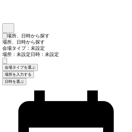
インスタベース
メニュー
場所、日時から探す
検索フォームを閉じる
場所、日時から探す
会場タイプ：未設定
場所：未設定
日時：未設定
会場タイプを選ぶ
場所を入力する
日時を選ぶ