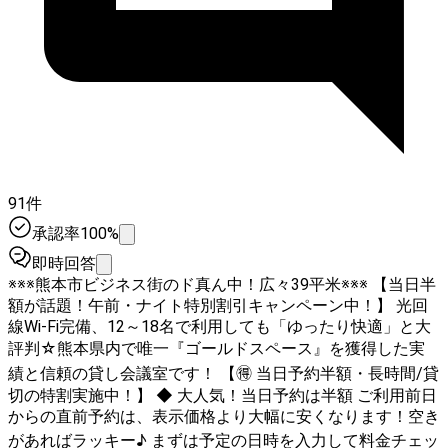
91件
承認率100%
即時回答
※※※熊本市ビジネス街のド真ん中！広々39平米※※※ 【当日半
額が話題！午前・ナイト特別割引キャンペーン中！】 光回
線Wi-Fi完備、12～18名で利用しても「ゆったり快適」と大
評判☆熊本県内で唯一『ゴールドスペース』を獲得した実
績と信頼の貸し会議室です！ 【🉐 当日予約半額・長時間/貸
切の特割実施中！】 ◆ 大人気！当日予約は半額 ご利用前日
からの直前予約は、表示価格より大幅に安くなります！空き
があればラッキー♪ まずは予定の日時を入力して料金チェッ