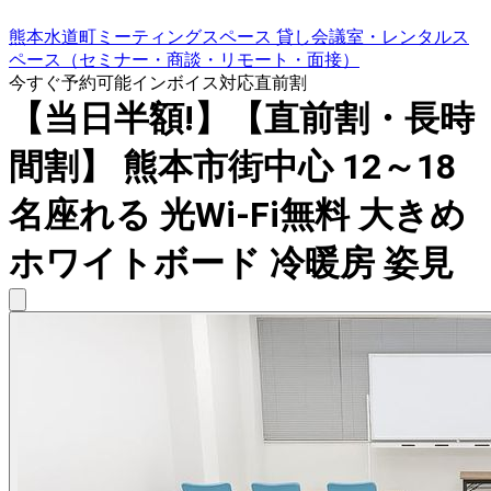
熊本水道町ミーティングスペース 貸し会議室・レンタルス
ペース（セミナー・商談・リモート・面接）
今すぐ予約可能
インボイス対応
直前割
【当日半額!】【直前割・長時
間割】 熊本市街中心 12～18
名座れる 光Wi-Fi無料 大きめ
ホワイトボード 冷暖房 姿見