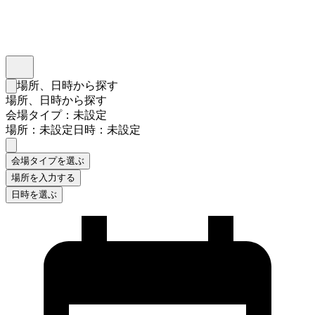
インスタベース
メニュー
場所、日時から探す
検索フォームを閉じる
場所、日時から探す
会場タイプ：未設定
場所：未設定
日時：未設定
会場タイプを選ぶ
場所を入力する
日時を選ぶ