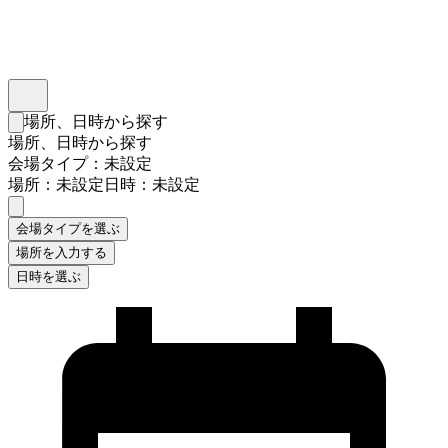
インスタベース
メニュー
場所、日時から探す
検索フォームを閉じる
場所、日時から探す
会場タイプ：未設定
場所：未設定
日時：未設定
会場タイプを選ぶ
場所を入力する
日時を選ぶ