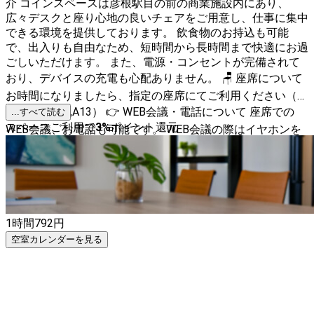
介 コインスペースは彦根駅目の前の商業施設内にあり、
広々デスクと座り心地の良いチェアをご用意し、仕事に集中
できる環境を提供しております。 飲食物のお持込も可能
で、出入りも自由なため、短時間から長時間まで快適にお過
ごしいただけます。 また、電源・コンセントが完備されて
おり、デバイスの充電も心配ありません。 🪑 座席について
お時間になりましたら、指定の座席にてご利用ください（座
席番号：A12,A13） 👉 WEB会議・電話について 座席での
...すべて読む
スペースご利用で
3
%
ポイント還元
WEB会議、お電話も可能です。 WEB会議の際はイヤホンを
ご利用の上、他のお客様にご配慮ください。
1時間
792
円
空室カレンダーを見る