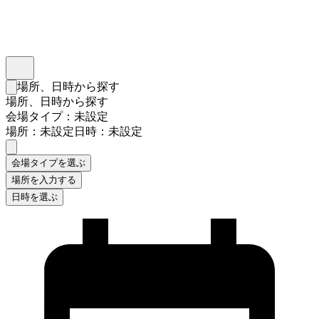
インスタベース
メニュー
場所、日時から探す
検索フォームを閉じる
場所、日時から探す
会場タイプ：未設定
場所：未設定
日時：未設定
会場タイプを選ぶ
場所を入力する
日時を選ぶ