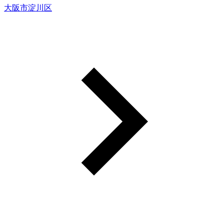
大阪市淀川区