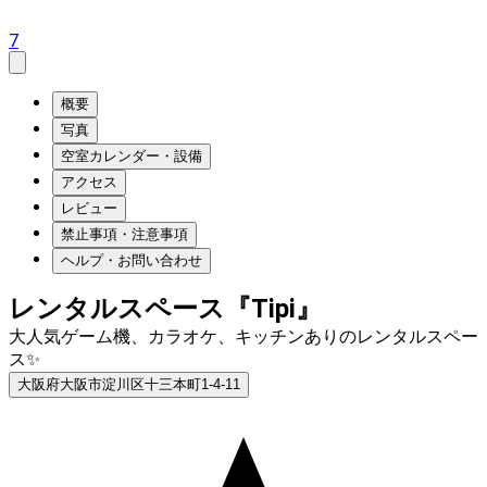
7
概要
写真
空室カレンダー・設備
アクセス
レビュー
禁止事項・注意事項
ヘルプ・お問い合わせ
レンタルスペース『Tipi』
大人気ゲーム機、カラオケ、キッチンありのレンタルスペー
ス✨
大阪府大阪市淀川区十三本町1-4-11