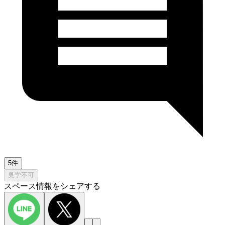
5件
見学不可
スペース情報をシェアする