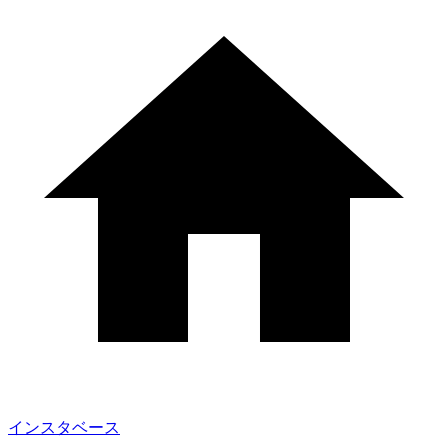
インスタベース