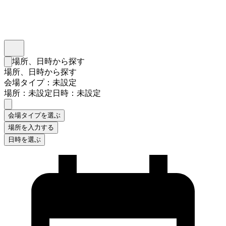
インスタベース
メニュー
場所、日時から探す
検索フォームを閉じる
場所、日時から探す
会場タイプ：未設定
場所：未設定
日時：未設定
会場タイプを選ぶ
場所を入力する
日時を選ぶ