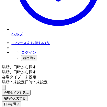
ヘルプ
スペースをお持ちの方
ログイン
新規登録
場所、日時から探す
場所、日時から探す
会場タイプ：未設定
場所：未設定
日時：未設定
会場タイプを選ぶ
場所を入力する
日時を選ぶ