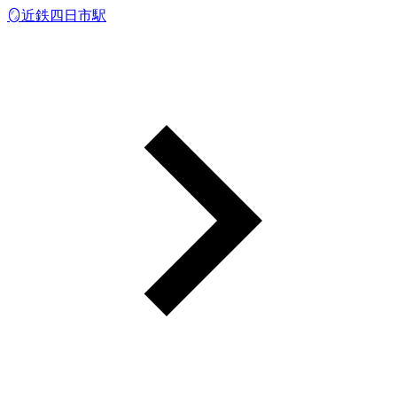
🪞近鉄四日市駅