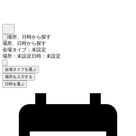
インスタベース
メニュー
場所、日時から探す
検索フォームを閉じる
場所、日時から探す
会場タイプ：未設定
場所：未設定
日時：未設定
会場タイプを選ぶ
場所を入力する
日時を選ぶ