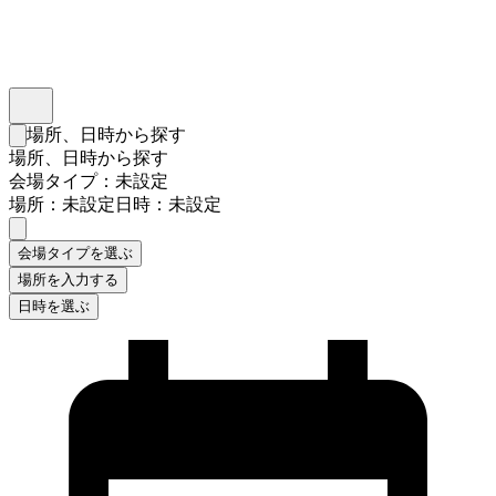
インスタベース
メニュー
場所、日時から探す
検索フォームを閉じる
場所、日時から探す
会場タイプ：未設定
場所：未設定
日時：未設定
会場タイプを選ぶ
場所を入力する
日時を選ぶ