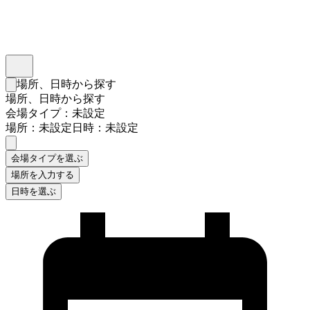
インスタベース
メニュー
場所、日時から探す
検索フォームを閉じる
場所、日時から探す
会場タイプ：未設定
場所：未設定
日時：未設定
会場タイプを選ぶ
場所を入力する
日時を選ぶ