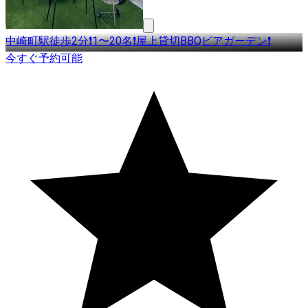
中崎町駅徒歩2分❗️1〜20名❗️屋上貸切BBQビアガーデン❗️
今すぐ予約可能