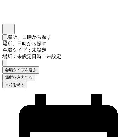
インスタベース
メニュー
場所、日時から探す
検索フォームを閉じる
場所、日時から探す
会場タイプ：未設定
場所：未設定
日時：未設定
会場タイプを選ぶ
場所を入力する
日時を選ぶ