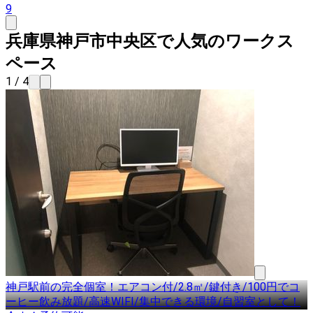
9
兵庫県神戸市中央区で人気のワークス
ペース
1 / 4
神戸駅前の完全個室！エアコン付/2.8㎡/鍵付き/100円でコ
ーヒー飲み放題/高速WIFI/集中できる環境/自習室として！