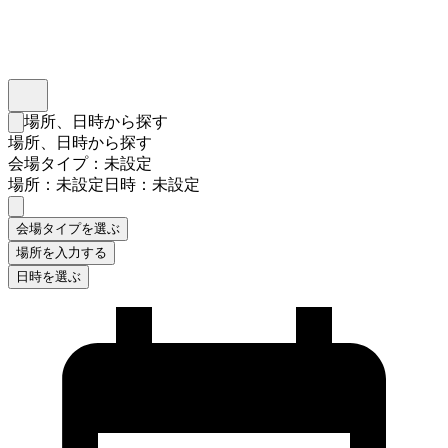
インスタベース
メニュー
場所、日時から探す
検索フォームを閉じる
場所、日時から探す
会場タイプ：未設定
場所：未設定
日時：未設定
会場タイプを選ぶ
場所を入力する
日時を選ぶ