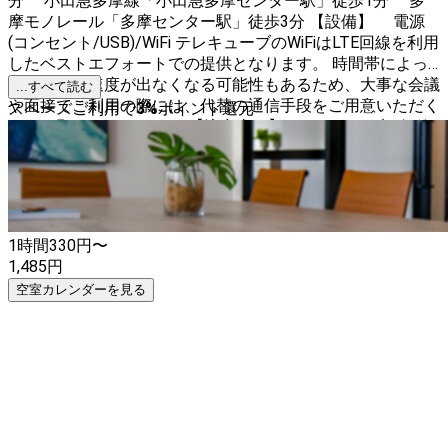
分 小田急多摩線「小田急多摩センター駅」徒歩1分 多
摩モノレール「多摩センター駅」徒歩3分 【設備】 電源
(コンセント/USB)/WiFi テレキューブのWiFiはLTE回線を利用
したベストエフォートでの提供となります。 時間帯によっ
ては十分な速度が出なくなる可能性もあるため、大事な会議
...すべて読む
や面接でご利用の際には、代替の通信手段をご用意いただく
スペースご利用で
3
%
ポイント還元
ようお願いいたします。 【注意事項】 テレキューブの解錠
は、スマートロックでの自動解錠です。 ご入室には、イン
スタベースにログインできるスマートフォンが必要となりま
す。
1時間
330
円〜
1,485
円
空室カレンダーを見る