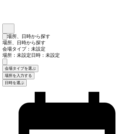
インスタベース
メニュー
場所、日時から探す
検索フォームを閉じる
場所、日時から探す
会場タイプ：未設定
場所：未設定
日時：未設定
会場タイプを選ぶ
場所を入力する
日時を選ぶ