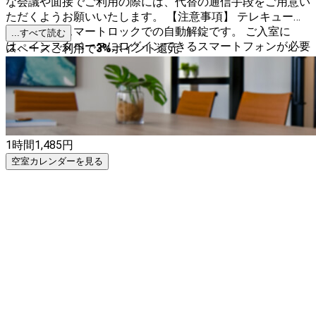
な会議や面接でご利用の際には、代替の通信手段をご用意い
ただくようお願いいたします。 【注意事項】 テレキューブ
の解錠は、スマートロックでの自動解錠です。 ご入室に
...すべて読む
は、インスタベースにログインできるスマートフォンが必要
スペースご利用で
3
%
ポイント還元
となります。
1時間
1,485
円
空室カレンダーを見る