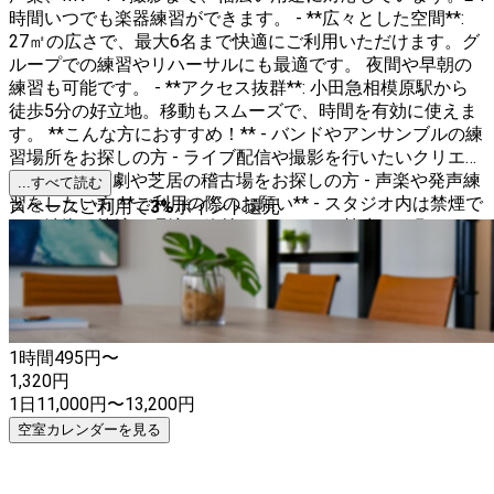
時間いつでも楽器練習ができます。 - **広々とした空間**:
27㎡の広さで、最大6名まで快適にご利用いただけます。グ
ループでの練習やリハーサルにも最適です。 夜間や早朝の
練習も可能です。 - **アクセス抜群**: 小田急相模原駅から
徒歩5分の好立地。移動もスムーズで、時間を有効に使えま
す。 **こんな方におすすめ！** - バンドやアンサンブルの練
習場所をお探しの方 - ライブ配信や撮影を行いたいクリエイ
ターの方 - 演劇や芝居の稽古場をお探しの方 - 声楽や発声練
...すべて読む
習をしたい方 **ご利用の際のお願い** - スタジオ内は禁煙で
スペースご利用で
3
%
ポイント還元
す。清潔で快適な環境を維持するため、ご協力をお願いいた
します。 - ご利用後は、次の方が気持ちよく使えるよう、簡
単な清掃をお願いいたします。 あなたの音楽やパフォーマ
ンスの可能性を広げる場所として、ぜひご活用ください。お
待ちしております！ 🎵
1時間
495
円〜
1,320
円
1日
11,000
円
〜
13,200
円
空室カレンダーを見る