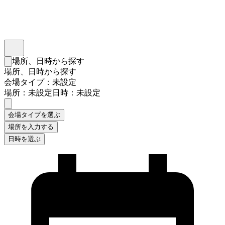
インスタベース
メニュー
場所、日時から探す
検索フォームを閉じる
場所、日時から探す
会場タイプ：未設定
場所：未設定
日時：未設定
会場タイプを選ぶ
場所を入力する
日時を選ぶ