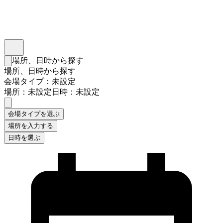
インスタベース
メニュー
場所、日時から探す
検索フォームを閉じる
場所、日時から探す
会場タイプ：未設定
場所：未設定
日時：未設定
会場タイプを選ぶ
場所を入力する
日時を選ぶ