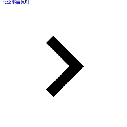
比企郡吉見町