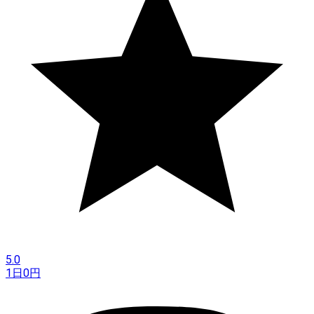
5.0
1日
0
円