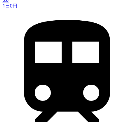
5.0
1日
0
円