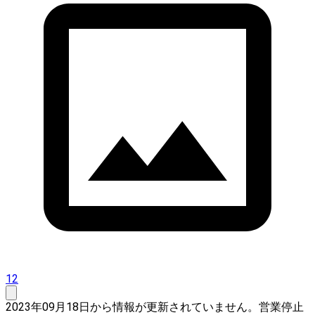
12
2023年09月18日から情報が更新されていません。営業停止