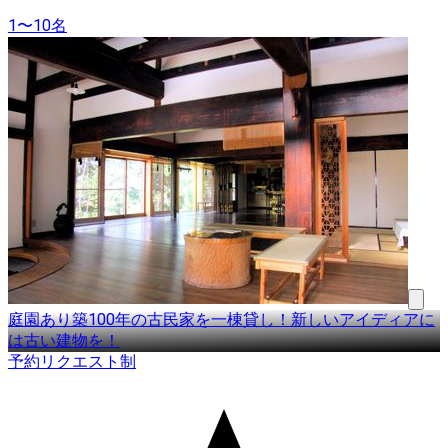
1〜10名
庭園あり築100年の古民家を一棟貸し！新しいアイディアに
は古い建物を！
予約リクエスト制