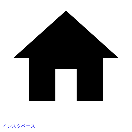
インスタベース