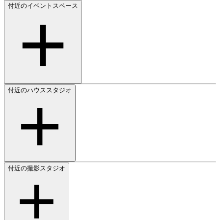
付近のイベントスペース
付近のハウススタジオ
埼玉県のイベントスペース
比企郡吉見町のイベントスペース
付近の撮影スタジオ
埼玉県のハウススタジオ
比企郡吉見町のハウススタジオ