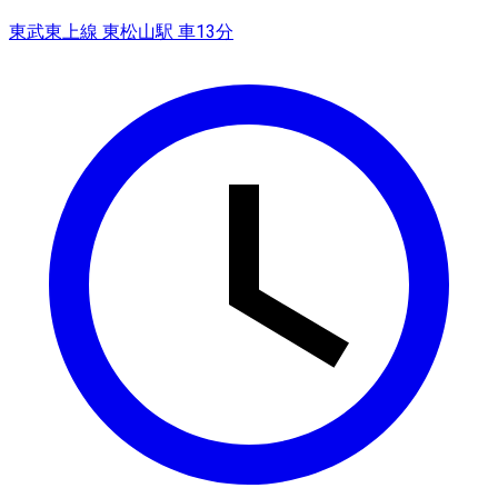
東武東上線 東松山駅 車13分