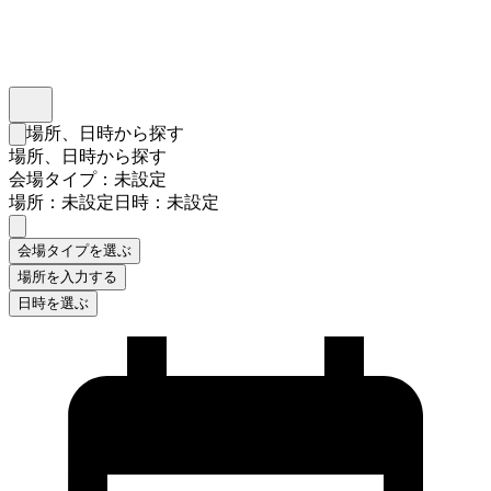
インスタベース
メニュー
場所、日時から探す
検索フォームを閉じる
場所、日時から探す
会場タイプ：未設定
場所：未設定
日時：未設定
会場タイプを選ぶ
場所を入力する
日時を選ぶ