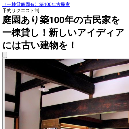
〈一棟貸庭園有〉築100年古民家
予約リクエスト制
庭園あり築100年の古民家を
一棟貸し！新しいアイディア
には古い建物を！