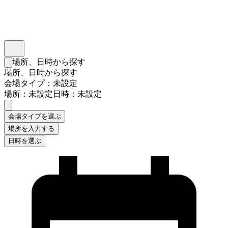
インスタベース
メニュー
場所、日時から探す
検索フォームを閉じる
場所、日時から探す
会場タイプ：未設定
場所：未設定
日時：未設定
会場タイプを選ぶ
場所を入力する
日時を選ぶ