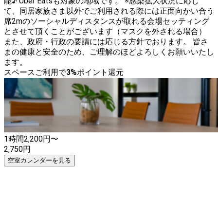
能♪ Uber Eatsも対象の地域です。 ※感染拡大状況に応じ
て、同居家族さま以外でご利用される際には正面向かい合う
席2mのソーシャルディスタンスが取れる会場セッティング
とさせて頂くことがございます（マスクを外される場合）
また、政府・行政の要請には応じる方針でおります。 皆さ
まの健康と安全のため、ご理解のほどよろしくお願いいたし
ます。
スペースご利用で
3
%
ポイント還元
1時間
2,200
円〜
2,750
円
空室カレンダーを見る