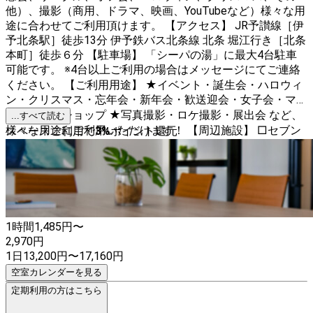
他）、撮影（商用、ドラマ、映画、YouTubeなど）様々な用
途に合わせてご利用頂けます。 【アクセス】 JR予讃線［伊
予北条駅］徒歩13分 伊予鉄バス北条線 北条 堀江行き［北条
本町］徒歩６分 【駐車場】 「シーパの湯」に最大4台駐車
可能です。 ※4台以上ご利用の場合はメッセージにてご連絡
ください。 【ご利用用途】 ★イベント・誕生会・ハロウィ
ン・クリスマス・忘年会・新年会・歓送迎会・女子会・ママ
会・ワークショップ ★写真撮影・ロケ撮影・展出会 など、
...すべて読む
様々な用途にご利用いただけます！ 【周辺施設】 □セブン
スペースご利用で
3
%
ポイント還元
イレブン 徒歩12分 □フジ北条店 徒歩11分 【注意事項】
・ゴミ袋を持参していただき、発生したゴミは必ずお持ち帰
りください。 ・事前のご連絡なく、無許可で利用延長され
た場合は、利用時間の2倍の料金を請求いたします。
1時間
1,485
円〜
2,970
円
1日
13,200
円
〜
17,160
円
空室カレンダーを見る
定期利用の方はこちら