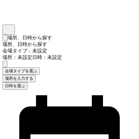
インスタベース
メニュー
場所、日時から探す
検索フォームを閉じる
場所、日時から探す
会場タイプ：未設定
場所：未設定
日時：未設定
会場タイプを選ぶ
場所を入力する
日時を選ぶ