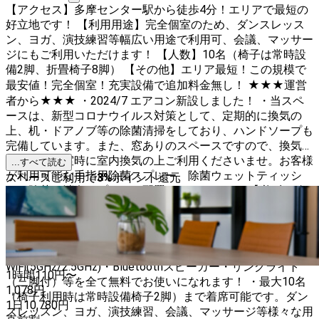
【アクセス】多摩センター駅から徒歩4分！エリアで最短の
好立地です！ 【利用用途】完全個室のため、ダンスレッス
ン、ヨガ、演技練習等幅広い用途で利用可、会議、マッサー
ジにもご利用いただけます！ 【人数】10名（椅子は常時設
備2脚、折畳椅子8脚） 【その他】エリア最短！この規模で
最安値！完全個室！充実設備で追加料金無し！ ★★★運営
者から★★★ ・2024/7 エアコン新設しました！ ・当スペ
ースは、新型コロナウイルス対策として、定期的に換気の
上、机・ドアノブ等の除菌清掃をしており、ハンドソープも
完備しています。また、窓ありのスペースですので、換気可
能です。入室時に室内換気の上ご利用くださいませ。お客様
...すべて読む
が利用可能な手指用除菌スプレー、除菌ウェットティッシ
スペースご利用で
3
%
ポイント還元
ュ、除菌・消臭スプレーも配置されています。 【必ずご確
認いただきたい事項】 ・予約後に届くメール内の■■■必
ずご確認ください■■■を必ずご覧ください。 （同席され
る方にここに記載のリンクを展開いただけると、迷わず現地
に到着できます。） 【その他特徴】 ・大型鏡・光回線・
WiFi(5GHz/2.5GHz)・Bluetoothスピーカー・リングライト
1時間
110
円〜
（三脚付）等を全て無料でお使いになれます！ ・最大10名
1,078
円
（椅子利用時は常時設備椅子2脚）まで着席可能です。ダン
1日
10,780
円
スレッスン、ヨガ、演技練習、会議、マッサージ等様々な用