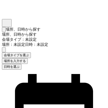
インスタベース
メニュー
場所、日時から探す
検索フォームを閉じる
場所、日時から探す
会場タイプ：未設定
場所：未設定
日時：未設定
会場タイプを選ぶ
場所を入力する
日時を選ぶ