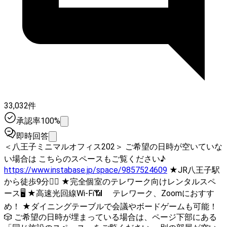
33,032件
承認率100%
即時回答
＜八王子ミニマルオフィス202＞ ご希望の日時が空いていな
い場合は こちらのスペースもご覧ください♪
https://www.instabase.jp/space/9857524609
★JR八王子駅
から徒歩9分🚶‍♀️ ★完全個室のテレワーク向けレンタルスペ
ース🖥 ★高速光回線Wi-Fi📶 テレワーク、Zoomにおすす
め！ ★ダイニングテーブルで会議やボードゲームも可能！
🎲 ご希望の日時が埋まっている場合は、ページ下部にある