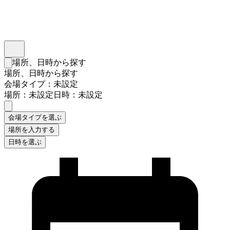
インスタベース
メニュー
場所、日時から探す
検索フォームを閉じる
場所、日時から探す
会場タイプ：未設定
場所：未設定
日時：未設定
会場タイプを選ぶ
場所を入力する
日時を選ぶ