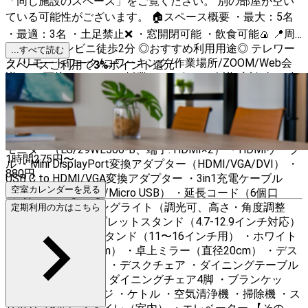
「同じ施設のスペース」をご覧ください。 別の部屋が空い
ている可能性がございます。 🏠スペース概要 ・最大：5名
・最適：3名 ・土足禁止❌ ・窓開閉可能 ・飲食可能🍙 📍周
辺情報 ・コンビニ徒歩2分 ◎おすすめ利用用途◎ テレワー
...すべて読む
ク/リモートワーク/コワーキング/作業場所/ZOOM/Web会
スペースご利用で
3
%
ポイント還元
議/Web面接/オンライン授業/ウェビナー/会議/商談/打ち合
わせ/オフ会/交流会/ボードゲーム/勉強会/英会話/試験対策
教室/自習/カウンセリング/インタビュー/撮影/動画配
信/YouTube配信 等 【設備・備品】 ・除菌スプレー ・アル
コールハンドジェル ・光回線Wi-Fi（有線接続不可） ・29型
モニター（LG/29WL500-B、端子: HDMI×2） ・HDMIケーブ
1時間
275
円〜
ル ・Mini DisplayPort変換アダプター（HDMI/VGA/DVI） ・
880
円
USB C to HDMI/VGA変換アダプター ・3in1充電ケーブル
空室カレンダーを見る
（Type-C / Lighting /Micro USB） ・延長コード（6個口
2m） ・LED卓上リングライト（調光可、高さ・角度調整
定期利用の方はこちら
可） ・スマホ、タブレットスタンド（4.7-12.9インチ対応）
・ノートパソコンスタンド（11〜16インチ用） ・ホワイト
ボード（44cm×31cm） ・卓上ミラー（直径20cm） ・デス
ク（110cm×70cm） ・デスクチェア ・ダイニングテーブル
（140cm×80cm） ・ダイニングチェア4脚 ・ブランケッ
ト 2枚 ・電子レンジ ・ケトル ・空気清浄機 ・掃除機 ・ス