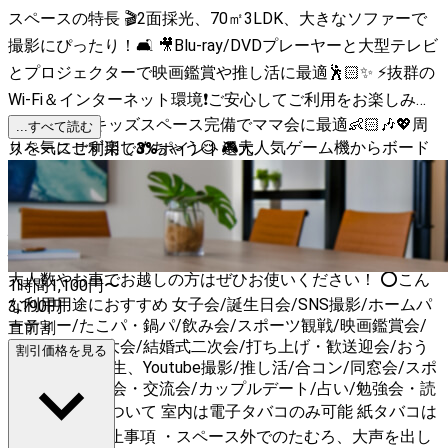
スペースの特長 🎬2面採光、70㎡3LDK、大きなソファーで
撮影にぴったり！🛋 🎥Blu-ray/DVDプレーヤーと大型テレビ
とプロジェクターで映画鑑賞や推し活に最適🕺🏻✨ ⚡抜群の
Wi-Fi＆インターネット環境❗ご安心してご利用をお楽しみく
ださい📣 🍭キッズスペース完備でママ会に最適👶🏻🎶💖周
...すべて読む
りを気にせず楽しめちゃう😌 🎮大人気ゲーム機からボード
スペースご利用で
3
%
ポイント還元
ゲームあり❗みんなでワイワイしちゃおう🥸✨ 白ホリと和室
で撮影にぴったり🎥 🌇撮影時のみバルコニーも使用🆗❗ ※
騒音トラブルにご注意ください 🏠広さ 70㎡ 3LDK 🗺周辺
情報 ☆駐車場情報☆ 建物の一階がコインパーキングです！
大人数やお車でお越しの方はぜひお使いください！ ⭕️こん
1時間
1,100
円〜
な利用用途におすすめ 女子会/誕生日会/SNS撮影/ホームパ
3,190
円
ーティー/たこパ・鍋パ/飲み会/スポーツ観戦/映画鑑賞会/
直前割
ボードゲーム大会/結婚式二次会/打ち上げ・歓送迎会/おう
割引価格を見る
ちデート/ニコ生、Youtube撮影/推し活/合コン/同窓会/スポ
ーツ観戦/オフ会・交流会/カップルデート/占い/勉強会・読
書会 🚭喫煙について 室内は電子タバコのみ可能 紙タバコは
完全不可 🚫禁止事項 ・スペース外でのたむろ、大声を出し