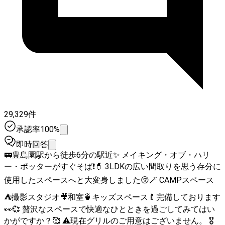
29,329件
承認率100%
即時回答
🚃豊島園駅から徒歩6分の駅近✨ メイキング・オブ・ハリ
ー・ポッターがすぐそば❗🧙 3LDKの広い間取りを思う存分に
使用したスペースへと大変身しました😚🪄 CAMPスペース
⛺撮影スタジオ🎥和室🍵キッズスペース🍼完備しております
👀💞 贅沢なスペースで快適なひとときを過ごしてみてはい
かがですか？🥰 ⚠️現在グリルのご用意はございません。 🎖