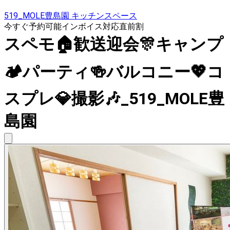
519_MOLE豊島園 キッチンスペース
今すぐ予約可能
インボイス対応
直前割
スペモ🏠歓送迎会🎊キャンプ
🏕パーティ🍻バルコニー💖コ
スプレ💎撮影🎶_519_MOLE豊
島園