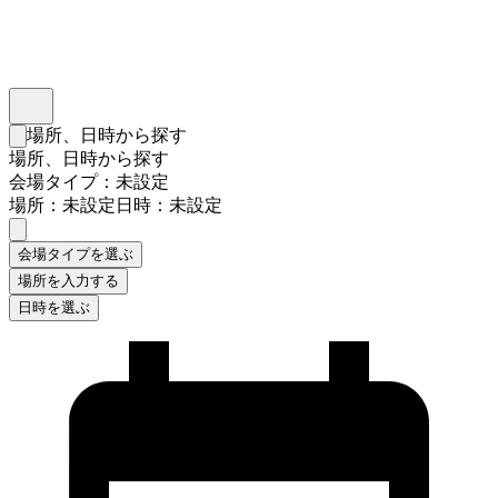
インスタベース
メニュー
場所、日時から探す
検索フォームを閉じる
場所、日時から探す
会場タイプ：未設定
場所：未設定
日時：未設定
会場タイプを選ぶ
場所を入力する
日時を選ぶ