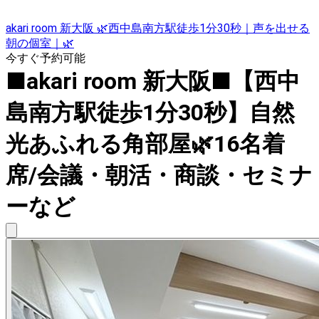
akari room 新大阪 🌿西中島南方駅徒歩1分30秒｜声を出せる
朝の個室｜🌿
今すぐ予約可能
■akari room 新大阪■【西中
島南方駅徒歩1分30秒】自然
光あふれる角部屋🌿16名着
席/会議・朝活・商談・セミナ
ーなど