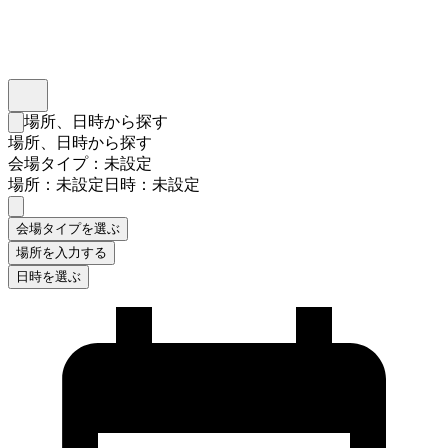
インスタベース
メニュー
場所、日時から探す
検索フォームを閉じる
場所、日時から探す
会場タイプ：未設定
場所：未設定
日時：未設定
会場タイプを選ぶ
場所を入力する
日時を選ぶ