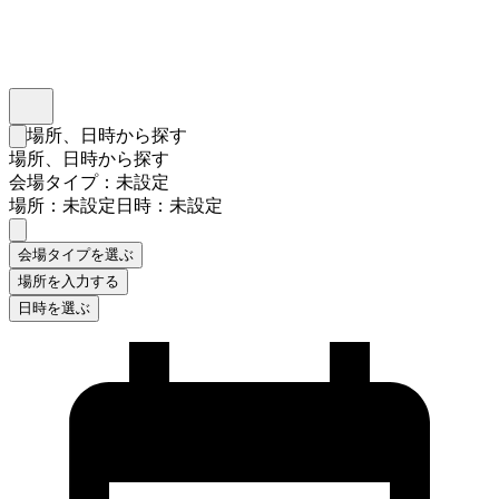
インスタベース
メニュー
場所、日時から探す
検索フォームを閉じる
場所、日時から探す
会場タイプ：未設定
場所：未設定
日時：未設定
会場タイプを選ぶ
場所を入力する
日時を選ぶ