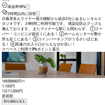
承認率98%
2時間以内に回答
日暮里舎人ライナー扇大橋駅から徒歩2分にあるレンタルス
タジオです。 24時間ご利用可能です。 感染症防止グッズも
備えております。 またマイナーな駅にも関わらず、 ①スー
パー・コンビニが超近くにある！ ②ホームセンターが数か
所も近くにある！ ③コインパーキングがうるさいほどあ
る！ ④高速の出入り口からもなぜか近い！
スペースご利用で
3
%
ポイント還元
1時間
880
円〜
1,100
円
1日
11,000
円
直前割
割引価格を見る