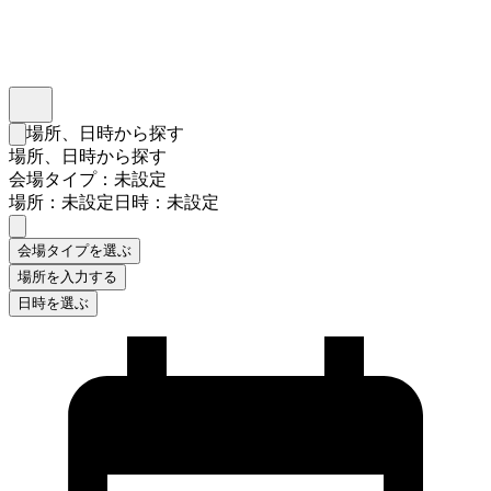
インスタベース
メニュー
場所、日時から探す
検索フォームを閉じる
場所、日時から探す
会場タイプ：未設定
場所：未設定
日時：未設定
会場タイプを選ぶ
場所を入力する
日時を選ぶ