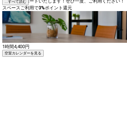
ッスンをサポートいたします！ぜひ一度、ご利用ください！
...すべて読む
スペースご利用で
3
%
ポイント還元
1時間
4,400
円
空室カレンダーを見る