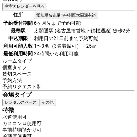
空室カレンダーを見る
住所
愛知県
名古屋市中村区
太閤通4-24
予約受付期間
6ヶ月先まで予約可能
最寄駅
太閤通駅 (名古屋市営地下鉄桜通線) 徒歩2分
申込期限
利用日の21日前まで予約可能
利用可能人数
1〜3名（3名着席可）・25㎡
最低利用時間
24時間から利用可能
ルームタイプ
個室タイプ
貸切スペース
予約方法
予約リクエスト制
会場タイプ
レンタルスペース
その他
特徴
水道使用可
ガスコンロ使用可
事前荷物預かり可
冷蔵庫使用可