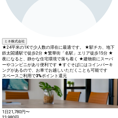
ミネ株式会社
★24平米の1Kで少人数の滞在に最適です。 ★駅チカ、地下
鉄太閤通駅で徒歩2分 ★繁華街「名駅」エリア徒歩15分 ★
夜になると、静かな住宅環境で落ち着く ★建物前にスーパ
ーやコンビニがあり便利です ★すぐそばにはコインパーキ
ングがあるので、お車でお越しいただくことも可能です
スペースご利用で
3
%
ポイント還元
1日
21,780
円〜
23,980
円