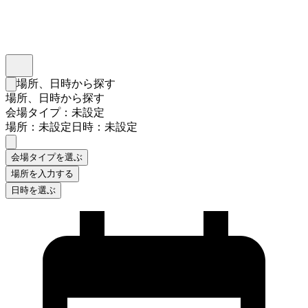
インスタベース
メニュー
場所、日時から探す
検索フォームを閉じる
場所、日時から探す
会場タイプ：未設定
場所：未設定
日時：未設定
会場タイプを選ぶ
場所を入力する
日時を選ぶ