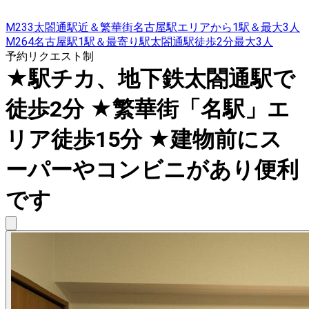
M233太閤通駅近＆繁華街名古屋駅エリアから1駅＆最大3人
M264名古屋駅1駅＆最寄り駅太閤通駅徒歩2分最大3人
予約リクエスト制
★駅チカ、地下鉄太閤通駅で
徒歩2分 ★繁華街「名駅」エ
リア徒歩15分 ★建物前にス
ーパーやコンビニがあり便利
です