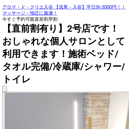
アロマ・ド・クリエ入谷 【浅草・入谷】平日3h 3000円！！
マッサージ・指圧に最適！
今すぐ予約可能
直前割
早割
【直前割有り】2号店です！
おしゃれな個人サロンとして
利用できます！施術ベッド/
タオル完備/冷蔵庫/シャワー/
トイレ