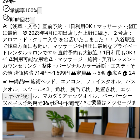
294件
承認率100%
即時回答
🌸【浅草・入谷】直前予約・1日利用OK！マッサージ・指圧
に最適！🌸 2023年4月に初出店した上野に続き、２号店：
アロマ・ド・クリエ入谷 を出店いたしました！！ 入谷駅近
で浅草方面にも近い、マッサージや指圧に最適なプライベー
トレンタルサロンです✨ 直前予約も大歓迎！1日利用もOK！
✅ 🔮利用可能な用途🔮 - マッサージ・施術 - 美容レッスン -
カウンセリング - 整体 - パーソナルカラー診断 - エステ - そ
の他 💰価格💰 714円〜1,599円 👥定員👥 ～5名 🏠広さ🏠 24
㎡ 🛏備品🛏 施術ベッド、エアコン、フェイスタオル、バス
タオル、スツール×２、角枕、胸当て枕、足置き枕、エッセ
ンシャルオイル、マカダミアナッツオイル、ペーパーシー
...すべて読む
ツ、フェイスシーツ、ピローシーツ ※ご要望はメッセージま
スペースご利用で
3
%
ポイント還元
でお願いいたします。 🚉最寄駅🚉 入谷駅から徒歩7分 上野
駅、鶯谷駅から台東区循環バスも便利です。 落ち着いた雰
囲気の中でお客様にリラックスしていただけるレンタルサロ
ンを目指しております。リフォームされており、清潔感のあ
る室内となっております。 エステや美容レッスン、カウン