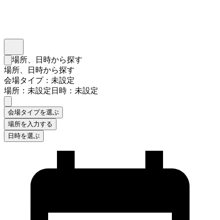
インスタベース
メニュー
場所、日時から探す
検索フォームを閉じる
場所、日時から探す
会場タイプ：未設定
場所：未設定
日時：未設定
会場タイプを選ぶ
場所を入力する
日時を選ぶ