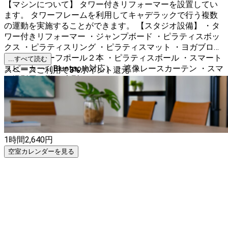
【マシンについて】 タワー付きリフォーマーを設置してい
ます。 タワーフレームを利用してキャデラックで行う複数
の運動を実施することができます。 【スタジオ設備】 ・タ
ワー付きリフォーマー ・ジャンプボード ・ピラティスボッ
クス ・ピラティスリング ・ピラティスマット ・ヨガブロッ
ク２個 ・ハーフポール２本 ・ピラティスボール ・スマート
...すべて読む
スピーカー（Bluetooth対応） ・遮像レースカーテン ・スマ
スペースご利用で
3
%
ポイント還元
ホ撮影用三脚 ・大型ミラー（220ｃｍ） ・フィッティング
スペース ・除菌シート ・室内防犯カメラ ・掃除機 ・空気清
浄機 ・無料Wi-Fi
1時間
2,640
円
空室カレンダーを見る