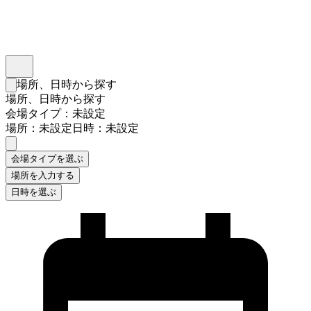
インスタベース
メニュー
場所、日時から探す
検索フォームを閉じる
場所、日時から探す
会場タイプ：未設定
場所：未設定
日時：未設定
会場タイプを選ぶ
場所を入力する
日時を選ぶ