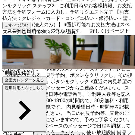
ンをクリック ステップ2：ご利用日時やお客様情報、お支払
方法を予約フォームに入力し、予約リクエスト完了 【お支
払方法：クレジットカード・コンビニ払い・銀行払い・請求
書払い(Paid)（法人のみ）】 ※選択可能なお支払方法はスペ
...すべて読む
ースご利用日時によって異なります。 詳しくはページ下
スペースご利用で
3
%
ポイント還元
部「お支払方法」をご確認ください。 ステップ3：予約リク
エスト承認後、メールでスペースの詳細メッセージ (入退室
方法や注意事項、ご利用ガイド)を確認 ステップ4：ご予約
日当日にスペースご利用後、インスタベースのメッセージに
てご退室報告 ※ご退室報告がない場合、延長料金が発生する
恐れがあります。 〈内見の3ステップ〉 ステップ1：レビュ
1時間
16,500
円
ーの星の下にある「見学予約」ボタンをクリックし、その後
空室カレンダーを見る
「見学をリクエスト」ボタンをクリック ※直近の内見希望の
場合はお問い合わせメッセージからご連絡くださいい。 ス
定期利用の方はこちら
テップ2：ご利用予定日時や電話番号、ご利用人数等を記入
し、送信 ※内見は10:00-18:00の時間内で、30分無料・利用
予約優先でご案内可能です。 内見希望日時・時間帯を記載
の上お問い合わせください。 当日の内見予約等、直近のご
案内は難しい場合がございますので、予めご了承ください。
ステップ3：インスタベースのメッセージで日程を調整して
内見 ☆,::・'゜☆゜'・::,☆。,:*・'☆ ＼＼ 使い放題設備 備品 ／