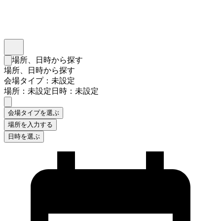
インスタベース
メニュー
場所、日時から探す
検索フォームを閉じる
場所、日時から探す
会場タイプ：未設定
場所：未設定
日時：未設定
会場タイプを選ぶ
場所を入力する
日時を選ぶ