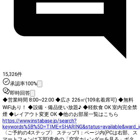
15,326件
承認率100%
即時回答
◆営業時間 8:00~22:00 ◆広さ 226㎡(109名着席可) ◆無料
WiFiあり！ ◆設備・備品使い放題♪ ◆軽飲食 OK 室内完全禁
煙 ◆レイアウト変更 OK ◆他のお部屋一覧はこちら
https://www.instabase.jp/search?
keywords%5B%5D=TIME+SHARING&status=available&ward_
〈ご予約の4ステップ〉 ステップ1：ページ内(PCは右部、ス
マートフォンは下部)青色の「空室カレンダーを見る」ボタ