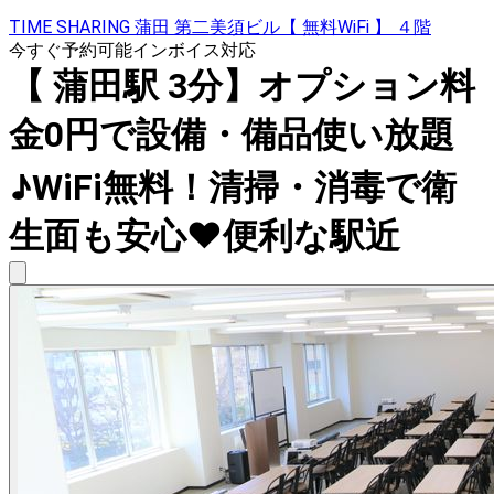
TIME SHARING 蒲田 第二美須ビル【 無料WiFi 】 ４階
今すぐ予約可能
インボイス対応
【 蒲田駅 3分】オプション料
金0円で設備・備品使い放題
♪WiFi無料！清掃・消毒で衛
生面も安心♥便利な駅近