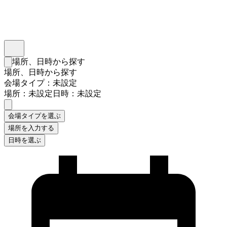
インスタベース
メニュー
場所、日時から探す
検索フォームを閉じる
場所、日時から探す
会場タイプ：未設定
場所：未設定
日時：未設定
会場タイプを選ぶ
場所を入力する
日時を選ぶ