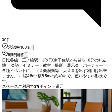
30件
承認率100%
即時回答
日比谷線 三ノ輪駅・JR/TX南千住駅から徒歩10分の好立
地！ 会議・セミナー・教室・撮影・展示会・パーティー・
各種イベントに。 （音楽演奏等、大音量を出す利用は出来
ません。） 縦4.5m×横8.5mの約40㎡で、使いやすい形状で
す。
スペースご利用で
3
%
ポイント還元