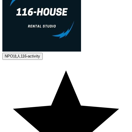
NPO法人116-activity