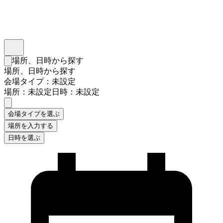
インスタベース
メニュー
場所、日時から探す
検索フォームを閉じる
場所、日時から探す
会場タイプ：未設定
場所：未設定
日時：未設定
会場タイプを選ぶ
場所を入力する
日時を選ぶ