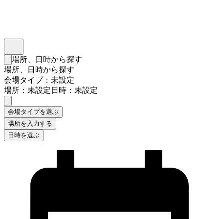
インスタベース
メニュー
場所、日時から探す
検索フォームを閉じる
場所、日時から探す
会場タイプ：未設定
場所：未設定
日時：未設定
会場タイプを選ぶ
場所を入力する
日時を選ぶ